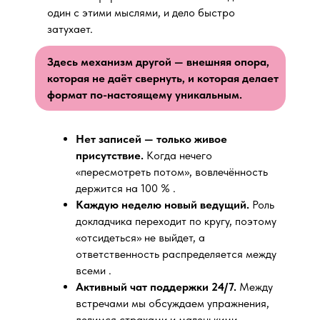
один с этими мыслями, и дело быстро
затухает.
Здесь механизм другой — внешняя опора,
которая не даёт свернуть, и которая делает
формат по-настоящему уникальным.
Нет записей — только живое
присутствие.
Когда нечего
«пересмотреть потом», вовлечённость
держится на 100 % .
Каждую неделю новый ведущий.
Роль
докладчика переходит по кругу, поэтому
«отсидеться» не выйдет, а
ответственность распределяется между
всеми .
Активный чат поддержки 24/7.
Между
встречами мы обсуждаем упражнения,
делимся страхами и маленькими